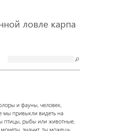
нной ловле карпа
флоры и фауны, человек,
се мы привыкли видеть на
ны птицы, рыбы или животные,
е монеты, значит, ты можешь