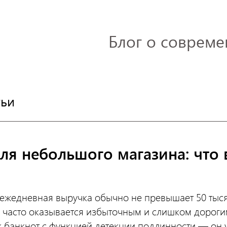
Блог о совреме
тьи
ля небольшого магазина: что 
 ежедневная выручка обычно не превышает 50 тыс
часто оказывается избыточным и слишком дорог
к банкнот с функцией детекции подлинности — он у