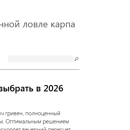
нной ловле карпа
выбрать в 2026
яч гривен, полноценный
им. Оптимальным решением
скоряет вечерний пересчет,