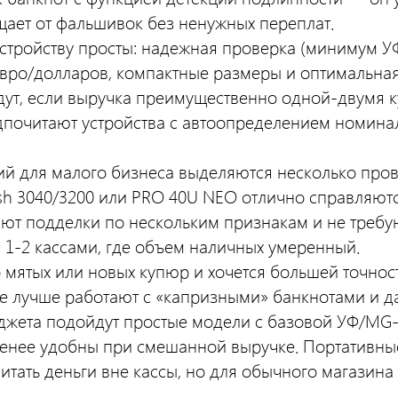
ает от фальшивок без ненужных переплат.
устройству просты: надежная проверка (минимум У
евро/долларов, компактные размеры и оптимальная
т, если выручка преимущественно одной-двумя ку
дпочитают устройства с автоопределением номина
й для малого бизнеса выделяются несколько пров
h 3040/3200 или PRO 40U NEO отлично справляютс
ют подделки по нескольким признакам и не требу
 1-2 кассами, где объем наличных умеренный.
мятых или новых купюр и хочется большей точност
е лучше работают с «капризными» банкнотами и д
джета подойдут простые модели с базовой УФ/MG-
 менее удобны при смешанной выручке. Портативны
итать деньги вне кассы, но для обычного магазин